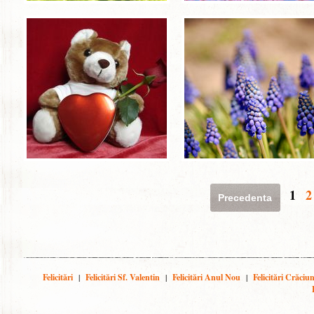
1
2
Precedenta
Felicitări
|
Felicitări Sf. Valentin
|
Felicitări Anul Nou
|
Felicitări Crăciu