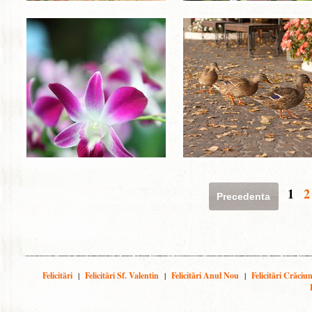
1
2
Precedenta
Felicitări
|
Felicitări Sf. Valentin
|
Felicitări Anul Nou
|
Felicitări Crăciu