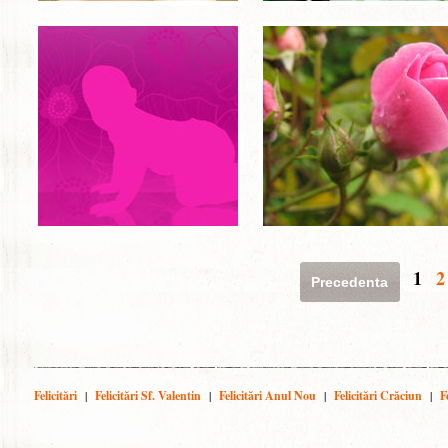
1
2
Precedenta
Felicitări
|
Felicitări Sf. Valentin
|
Felicitări Anul Nou
|
Felicitări Crăciun
|
F