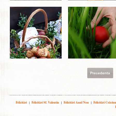
Precedenta
Felicitări
|
Felicitări Sf. Valentin
|
Felicitări Anul Nou
|
Felicitări Crăciu