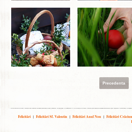
Precedenta
Felicitări
|
Felicitări Sf. Valentin
|
Felicitări Anul Nou
|
Felicitări Crăciu