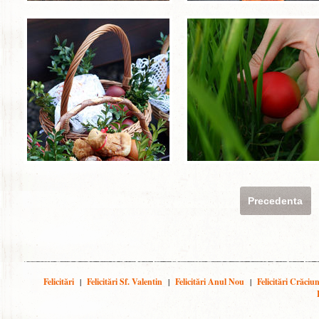
Precedenta
Felicitări
|
Felicitări Sf. Valentin
|
Felicitări Anul Nou
|
Felicitări Crăciu