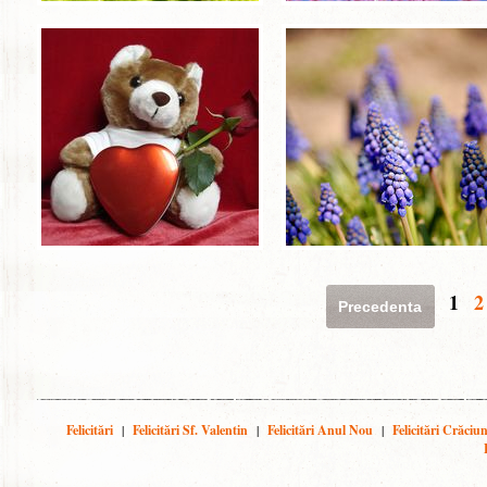
1
2
Precedenta
Felicitări
|
Felicitări Sf. Valentin
|
Felicitări Anul Nou
|
Felicitări Crăciu