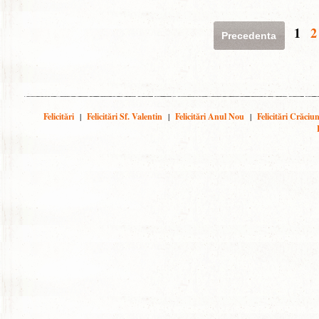
1
2
Precedenta
Felicitări
|
Felicitări Sf. Valentin
|
Felicitări Anul Nou
|
Felicitări Crăciu