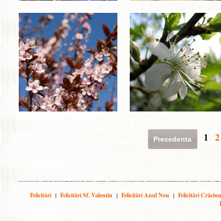
1
2
Precedenta
Felicitări
|
Felicitări Sf. Valentin
|
Felicitări Anul Nou
|
Felicitări Crăciu