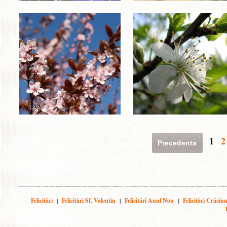
1
2
Precedenta
Felicitări
|
Felicitări Sf. Valentin
|
Felicitări Anul Nou
|
Felicitări Crăciu