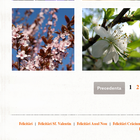
1
2
Precedenta
Felicitări
|
Felicitări Sf. Valentin
|
Felicitări Anul Nou
|
Felicitări Crăciu