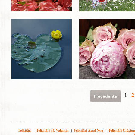
1
2
Precedenta
Felicitări
|
Felicitări Sf. Valentin
|
Felicitări Anul Nou
|
Felicitări Crăciu