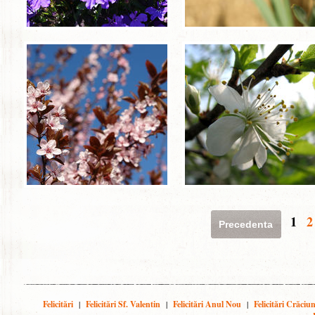
1
2
Precedenta
Felicitări
|
Felicitări Sf. Valentin
|
Felicitări Anul Nou
|
Felicitări Crăciu