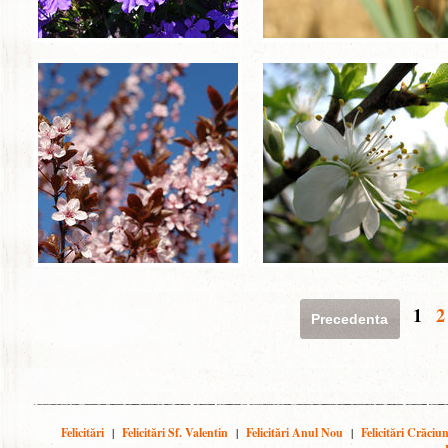
1
2
Precedenta
Felicitări
|
Felicitări Sf. Valentin
|
Felicitări Anul Nou
|
Felicitări Crăciu