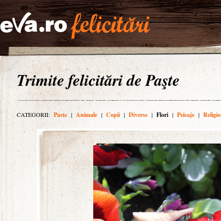
Trimite felicitări de Paşte
CATEGORII:
Paste
|
Animale
|
Copii
|
Diverse
|
Flori
|
Peisaje
|
Religio