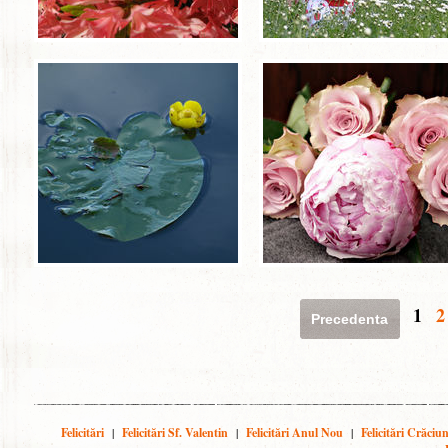
1
2
Precedenta
Felicitări
|
Felicitări Sf. Valentin
|
Felicitări Anul Nou
|
Felicitări Crăciu