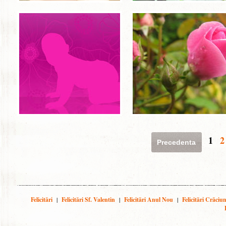
1
2
Precedenta
Felicitări
|
Felicitări Sf. Valentin
|
Felicitări Anul Nou
|
Felicitări Crăciu