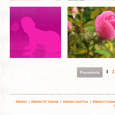
1
2
Precedenta
Felicitări
|
Felicitări Sf. Valentin
|
Felicitări Anul Nou
|
Felicitări Crăciu