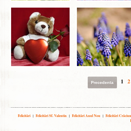
1
2
Precedenta
Felicitări
|
Felicitări Sf. Valentin
|
Felicitări Anul Nou
|
Felicitări Crăciu