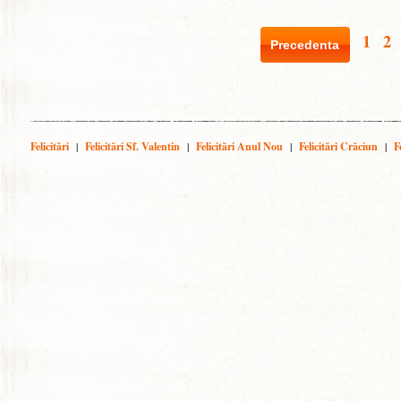
1
2
Precedenta
Felicitări
|
Felicitări Sf. Valentin
|
Felicitări Anul Nou
|
Felicitări Crăciun
|
F