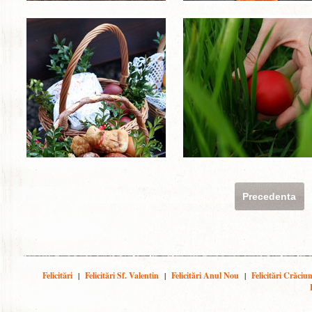
Precedenta
Felicitări
|
Felicitări Sf. Valentin
|
Felicitări Anul Nou
|
Felicitări Crăciu