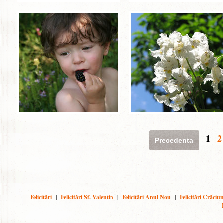
1
2
Precedenta
Felicitări
|
Felicitări Sf. Valentin
|
Felicitări Anul Nou
|
Felicitări Crăciu