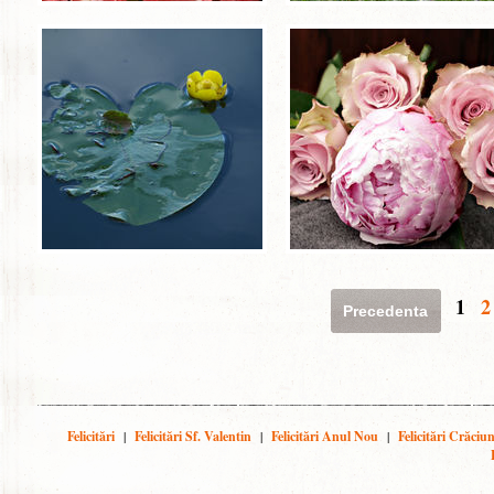
1
2
Precedenta
Felicitări
|
Felicitări Sf. Valentin
|
Felicitări Anul Nou
|
Felicitări Crăciu