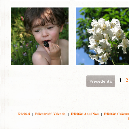
1
2
Precedenta
Felicitări
|
Felicitări Sf. Valentin
|
Felicitări Anul Nou
|
Felicitări Crăciu