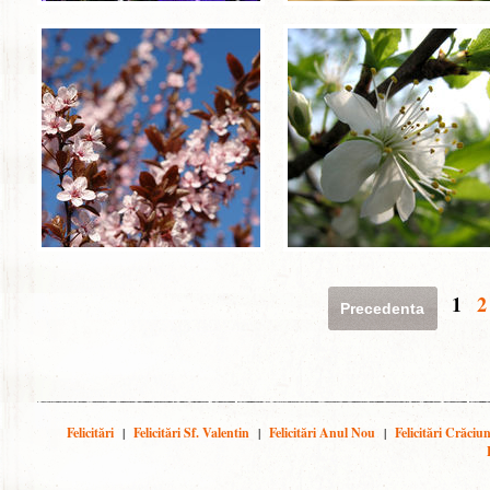
1
2
Precedenta
Felicitări
|
Felicitări Sf. Valentin
|
Felicitări Anul Nou
|
Felicitări Crăciu