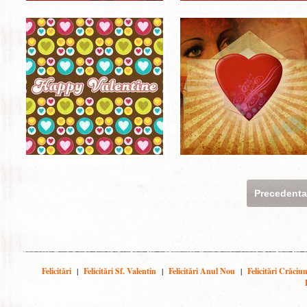
Precedent
Felicitări
|
Felicitări Sf. Valentin
|
Felicitări Anul Nou
|
Felicitări Crăciu