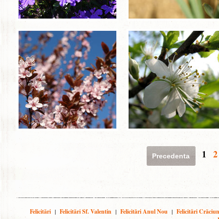
1
2
Precedenta
Felicitări
|
Felicitări Sf. Valentin
|
Felicitări Anul Nou
|
Felicitări Crăciu