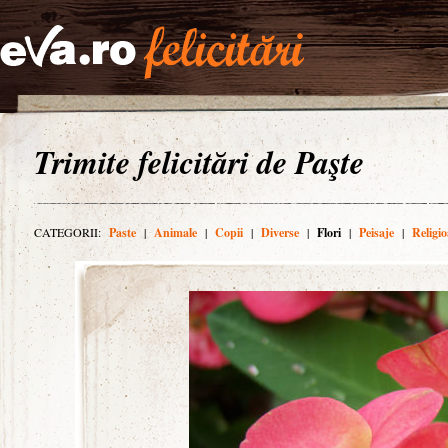
Trimite felicitări de Paşte
CATEGORII:
Paste
|
Animale
|
Copii
|
Diverse
|
Flori
|
Peisaje
|
Religio