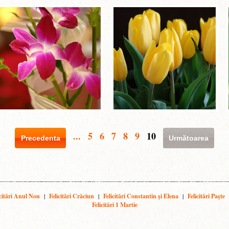
...
5
6
7
8
9
10
Precedenta
Următoarea
icitări Anul Nou
|
Felicitări Crăciun
|
Felicitări Constantin şi Elena
|
Felicitări Paşte
Felicitări 1 Martie