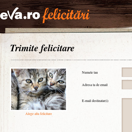
Trimite felicitare
Numele tau
Adresa ta de email
E-mail destinatar(i)
Alege alta felicitare