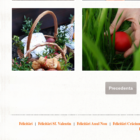
Precedenta
Felicitări
|
Felicitări Sf. Valentin
|
Felicitări Anul Nou
|
Felicitări Crăciu